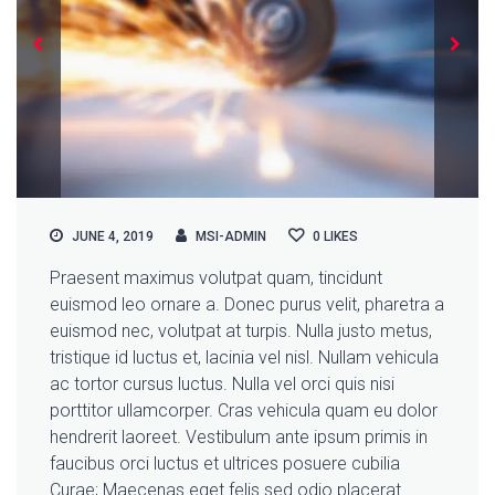
JUNE 4, 2019
MSI-ADMIN
0
LIKES
Praesent maximus volutpat quam, tincidunt
euismod leo ornare a. Donec purus velit, pharetra a
euismod nec, volutpat at turpis. Nulla justo metus,
tristique id luctus et, lacinia vel nisl. Nullam vehicula
ac tortor cursus luctus. Nulla vel orci quis nisi
porttitor ullamcorper. Cras vehicula quam eu dolor
hendrerit laoreet. Vestibulum ante ipsum primis in
faucibus orci luctus et ultrices posuere cubilia
Curae; Maecenas eget felis sed odio placerat