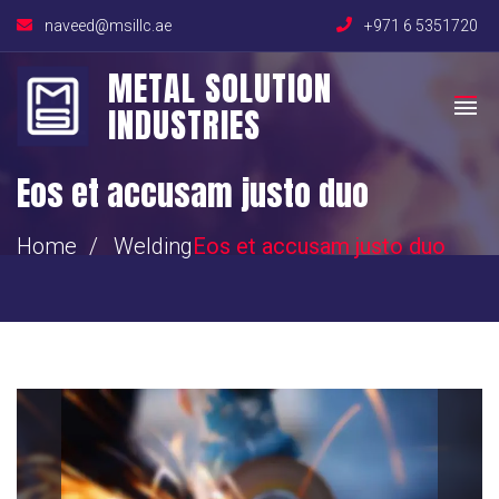
naveed@msillc.ae
+971 6 5351720
METAL SOLUTION
INDUSTRIES
Eos et accusam justo duo
Home
Welding
Eos et accusam justo duo