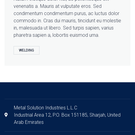
venenatis a. Mauris at vulputate eros. Sed
condimentum condimentum purus, ac luctus dolor
commodo in. Cras dui mauris, tincidunt eu molestie
in, malesuada ut libero. Sed turpis sapien, varius
pharetra sapien a, lobortis euismod urna.
WELDING
Metal Solution Industries L.L.C
Industrial Area 12, P.O. Box 151185, Sharjah, United
Arab Emirates