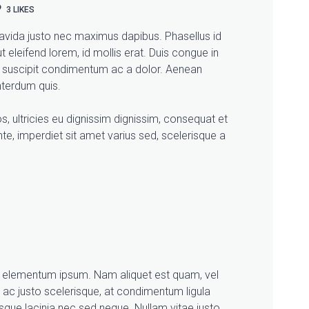
3
LIKES
gravida justo nec maximus dapibus. Phasellus id
t eleifend lorem, id mollis erat. Duis congue in
r suscipit condimentum ac a dolor. Aenean
nterdum quis.
s, ultricies eu dignissim dignissim, consequat et
te, imperdiet sit amet varius sed, scelerisque a
, elementum ipsum. Nam aliquet est quam, vel
to ac justo scelerisque, at condimentum ligula
sque lacinia nec sed neque. Nullam vitae justo