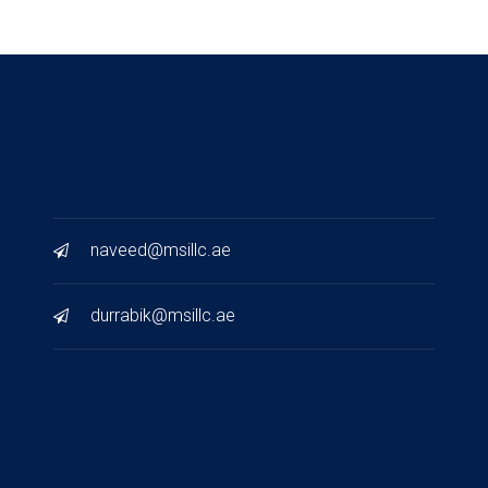
naveed@msillc.ae
durrabik@msillc.ae