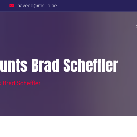
naveed@msillc.ae
H
nts Brad Scheffler
Brad Scheffler