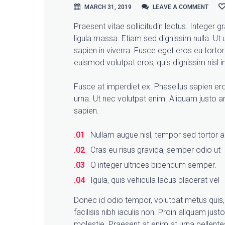
MARCH 31, 2019
LEAVE A COMMENT
LEAVE A COMMENT
Praesent vitae sollicitudin lectus. Integer 
ligula massa. Etiam sed dignissim nulla. Ut u
sapien in viverra.
Fusce eget eros eu torto
euismod volutpat eros, quis dignissim nisl i
Fusce at imperdiet ex. Phasellus sapien ero
urna. Ut nec volutpat enim. Aliquam justo an
sapien.
Nullam augue nisl, tempor sed tortor a
Cras eu risus gravida, semper odio ut
O integer ultrices bibendum semper.
Igula, quis vehicula lacus placerat vel
Donec id odio tempor, volutpat metus quis
facilisis nibh iaculis non. Proin aliquam jus
molestie. Praesent at enim at urna pellente