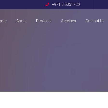
+971 6 5351720
ome
About
Products
Services
Contact Us